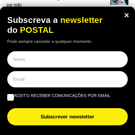
por mês
×
Subscreva a
newsletter
do
POSTAL
OPINIÃO
Pode sempre cancelar a qualquer momento
Profissional não profissionalizada – Uma reflexão de
agosto | Por Ana Alexandra Resende
Quando viver no Algarve se torna um luxo | Por João
Rúben Silva
ACEITO RECEBER COMUNICAÇÕES POR EMAIL
Um olho no burro, outro no cigano | Por José Figueiredo
Santos
Subscrever newsletter
EUROPE DIRECT ALGARVE