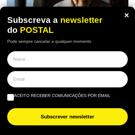
×
Subscreva a
newsletter
do
POSTAL
Pode sempre cancelar a qualquer momento
ECONOMIA
,
EUROPA
“No meu tempo ganhava 150€ mas
vivia melhor”: reformada compara
antigo salário com pensão atual de
1.100€
ACEITO RECEBER COMUNICAÇÕES POR EMAIL
16:10 5 Agosto, 2026
|
Luís Santos
Subscrever newsletter
Reformada espanhola revela como consegue gerir
mensalmente uma pensão de 1.100 euros perante
preços cada vez mais elevados