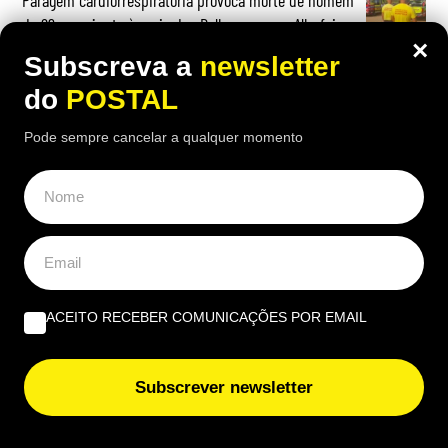
de 29 anos junto à praia das Belharucas em Albufeira
×
Subscreva a
newsletter
do
POSTAL
Pode sempre cancelar a qualquer momento
OPINIÃO
Sal C – O tesouro escondido | Por Maria João Neves
Beatriz Garcia, 40 Anos de ECoCs, a família Ecoc e a
Next Culture | Por João Palmeiro
ACEITO RECEBER COMUNICAÇÕES POR EMAIL
A Estrela da Manhã – nova saga do norueguês Karl Ove
Knausgard | Por Paulo Serra
Subscrever newsletter
EUROPE DIRECT ALGARVE