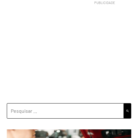
PESQUISAR
POR: