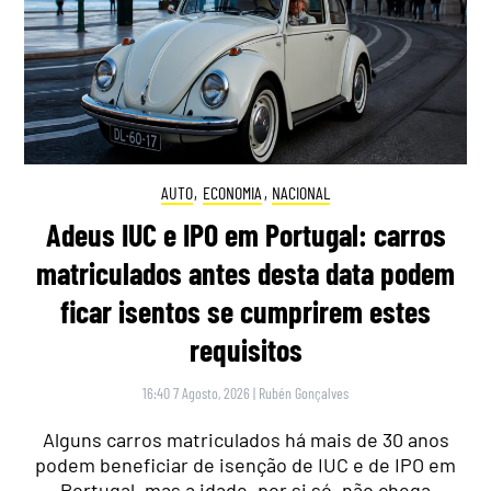
AUTO
,
ECONOMIA
,
NACIONAL
Adeus IUC e IPO em Portugal: carros
matriculados antes desta data podem
ficar isentos se cumprirem estes
requisitos
16:40 7 Agosto, 2026
|
Rubén Gonçalves
Alguns carros matriculados há mais de 30 anos
podem beneficiar de isenção de IUC e de IPO em
Portugal, mas a idade, por si só, não chega