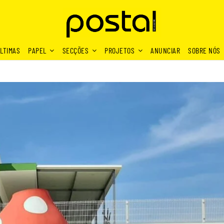
LTIMAS
PAPEL
SECÇÕES
PROJETOS
ANUNCIAR
SOBRE NÓS