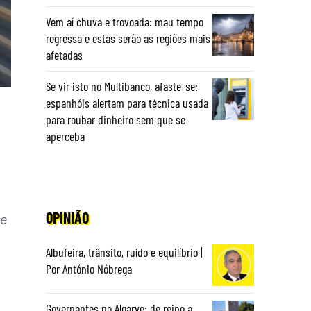
Vem aí chuva e trovoada: mau tempo
regressa e estas serão as regiões mais
afetadas
Se vir isto no Multibanco, afaste-se:
espanhóis alertam para técnica usada
para roubar dinheiro sem que se
aperceba
OPINIÃO
 e
Albufeira, trânsito, ruído e equilíbrio |
Por António Nóbrega
Governantes no Algarve: de reino a