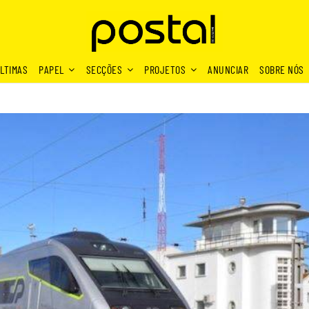
LTIMAS
PAPEL
SECÇÕES
PROJETOS
ANUNCIAR
SOBRE NÓS