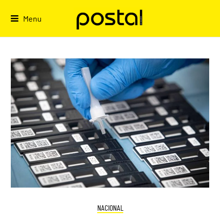
Skip
to
Menu
content
NACIONAL