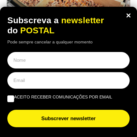
×
Subscreva a
newsletter
do
POSTAL
EUROPA
,
GASTRONOMIA
,
SAÚDE
Pode sempre cancelar a qualquer momento
Faz compras em Espanha? Autoridades
lançam alerta alimentar para lote de
camarões com Salmonela e retiram-no
do mercado
20:30 7 Agosto, 2026
|
Rubén Gonçalves
ACEITO RECEBER COMUNICAÇÕES POR EMAIL
As autoridades espanholas emitiram um alerta
alimentar após detetarem salmonela num lote de
Subscrever newsletter
camarão descascado e cozido da marca Ocean Sea