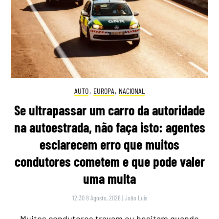
AUTO
,
EUROPA
,
NACIONAL
Se ultrapassar um carro da autoridade
na autoestrada, não faça isto: agentes
esclarecem erro que muitos
condutores cometem e que pode valer
uma multa
12:30 8 Agosto, 2026
|
João Luís
Muitos condutores travam ou hesitam quando