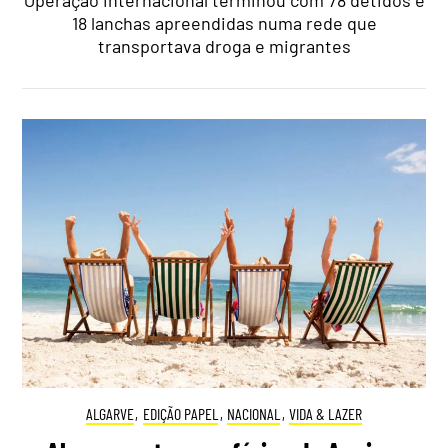
Operação internacional terminou com 78 detidos e
18 lanchas apreendidas numa rede que
transportava droga e migrantes
ALGARVE
,
EDIÇÃO PAPEL
,
NACIONAL
,
VIDA & LAZER