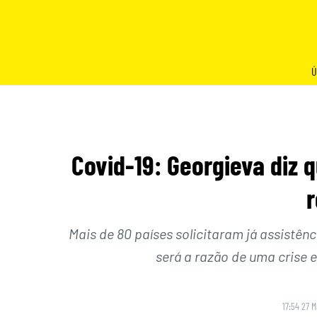
Skip
to
content
Ú
Covid-19: Georgieva diz 
Mais de 80 países solicitaram já assistên
será a razão de uma crise 
17:54 27 