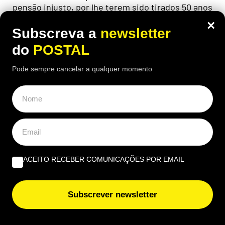
pensão injusto, por lhe terem sido tirados 50 anos
para "toda a vida", após reformar-se seis meses
×
antes da idade legal
Subscreva a
newsletter
do
POSTAL
Pode sempre cancelar a qualquer momento
ACEITO RECEBER COMUNICAÇÕES POR EMAIL
Subscrever newsletter
ECONOMIA
,
EUROPA