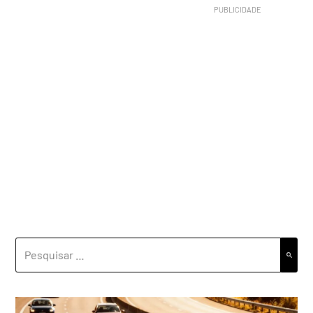
PESQUISAR
POR: