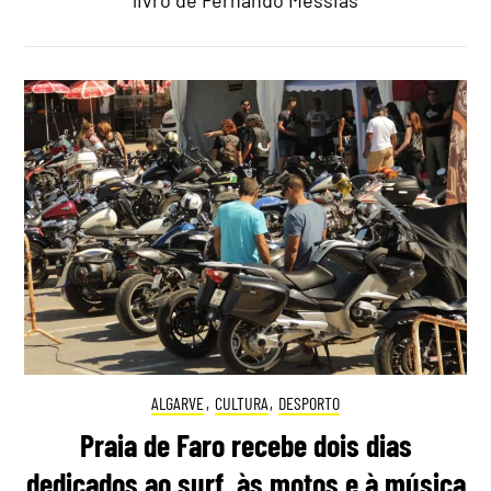
livro de Fernando Messias
ALGARVE
,
CULTURA
,
DESPORTO
Praia de Faro recebe dois dias
dedicados ao surf, às motos e à música