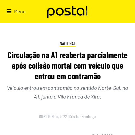
Skip
to
Menu
content
NACIONAL
Circulação na A1 reaberta parcialmente
após colisão mortal com veículo que
entrou em contramão
Veículo entrou em contramão no sentido Norte-Sul, na
A1, junto a Vila Franca de Xira.
00:51 13 Maio, 2022
|
Cristina Mendonça