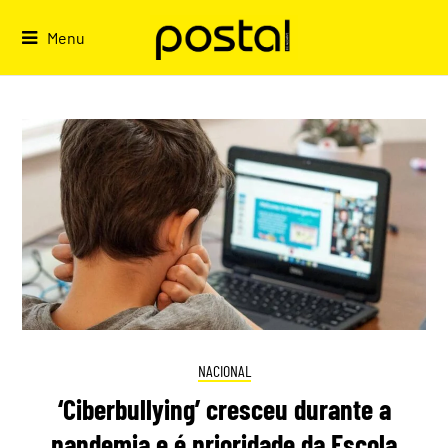
Skip
to
Menu
content
NACIONAL
‘Ciberbullying’ cresceu durante a
pandemia e é prioridade da Escola