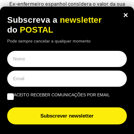
Ex-enfermeiro espanhol considera o valor da sua
pensão injusto, por lhe terem sido tirados 50 anos
×
para "toda a vida", após reformar-se seis meses
Subscreva a
newsletter
antes da idade legal
do
POSTAL
Pode sempre cancelar a qualquer momento
ÚLTIMAS NOTÍCIAS
Nem pneus nem travões: este problema afetou mais de
1,7 milhões de automóveis nas inspeções e muitos
condutores nem dão por ele
ACEITO RECEBER COMUNICAÇÕES POR EMAIL
Algarve concentra quase 30% das receitas do turismo
em junho
Subscrever newsletter
Adeus burlas no Multibanco: este truque deixa o seu
código PIN ‘impossível’ de adivinhar