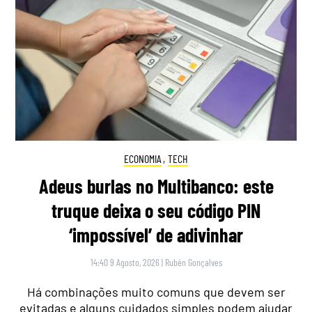
ECONOMIA
,
TECH
Adeus burlas no Multibanco: este
truque deixa o seu código PIN
‘impossível’ de adivinhar
14:40 9 Agosto, 2026
|
Rubén Gonçalves
Há combinações muito comuns que devem ser
evitadas e alguns cuidados simples podem ajudar