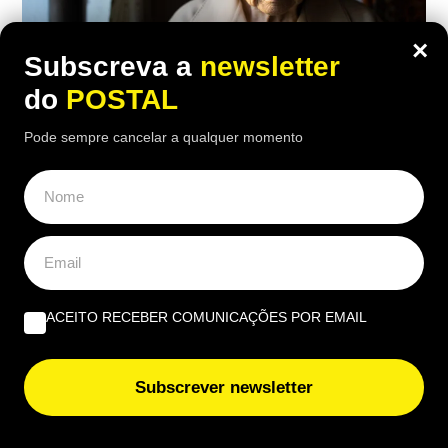
×
Subscreva a
newsletter
do
POSTAL
Pode sempre cancelar a qualquer momento
ECONOMIA
,
EUROPA
“No meu tempo ganhava 150€ mas
vivia melhor”: reformada compara
antigo salário com pensão atual de
1.100€
ACEITO RECEBER COMUNICAÇÕES POR EMAIL
16:10 5 Agosto, 2026
|
Luís Santos
Subscrever newsletter
Reformada espanhola revela como consegue gerir
mensalmente uma pensão de 1.100 euros perante
preços cada vez mais elevados