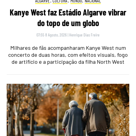
ALGARVE
,
CULTURA
,
MUNDO
,
NACIONAL
Kanye West faz Estádio Algarve vibrar
do topo de um globo
07:55 8 Agosto, 2026
|
Henrique Dias Freire
Milhares de fãs acompanharam Kanye West num
concerto de duas horas, com efeitos visuais, fogo
de artifício e a participação da filha North West