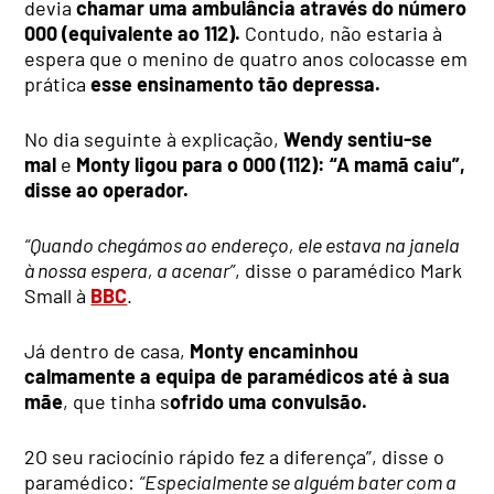
devia
chamar uma ambulância através do número
000 (equivalente ao 112).
Contudo, não estaria à
espera que o menino de quatro anos colocasse em
prática
esse ensinamento tão depressa.
No dia seguinte à explicação,
Wendy sentiu-se
mal
e
Monty ligou para o 000 (112): “A mamã caiu”,
disse ao operador.
“Quando chegámos ao endereço, ele estava na janela
à nossa espera, a acenar”
, disse o paramédico Mark
Small à
BBC
.
Já dentro de casa,
Monty encaminhou
calmamente a equipa de paramédicos até à sua
mãe
, que tinha s
ofrido uma convulsão.
2O seu raciocínio rápido fez a diferença”, disse o
paramédico:
“Especialmente se alguém bater com a