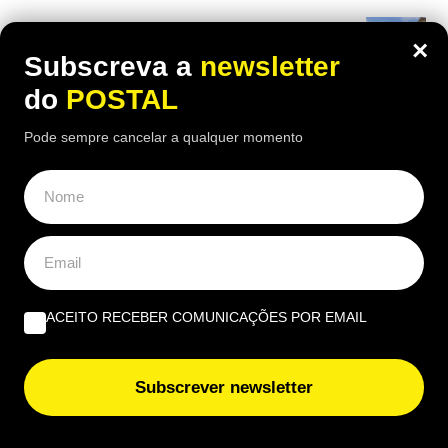
Americanos rendem-se a ilha portuguesa com “praia
×
dourada” de nove quilómetros que já foi eleita a melhor
Subscreva a
newsletter
do mundo como destino de bem-estar
do
POSTAL
Vem aí chuva forte, trovoada e rajadas até 100 km/h:
Pode sempre cancelar a qualquer momento
depressão vai ‘castigar’ esta região
Novo livro de Fernando Messias analisa impacto da
inteligência artificial na prática jurídica
Praia de Faro recebe dois dias dedicados ao surf, às
motos e à música
ACEITO RECEBER COMUNICAÇÕES POR EMAIL
Vem aí “chuva de lama”: Poeiras do Saara ‘invadem’
Portugal a partir desta data e estas serão as regiões
Subscrever newsletter
afetadas