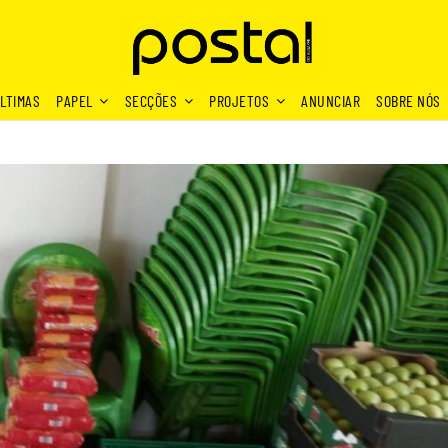
LTIMAS
PAPEL
SECÇÕES
PROJETOS
ANUNCIAR
SOBRE NÓS