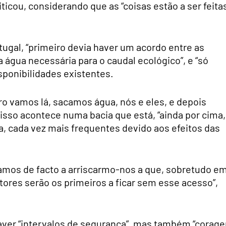
ticou, considerando que as “coisas estão a ser feita
gal, “primeiro devia haver um acordo entre as
a água necessária para o caudal ecológico”, e “só
sponibilidades existentes.
eiro vamos lá, sacamos água, nós e eles, e depois
 isso acontece numa bacia que está, “ainda por cima,
ua, cada vez mais frequentes devido aos efeitos das
tamos de facto a arriscarmo-nos a que, sobretudo e
ltores serão os primeiros a ficar sem esse acesso”,
aver “intervalos de segurança”, mas também “corag