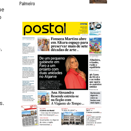
Palmeiro
ue
o
,
s.