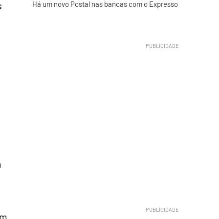
s
Há um novo Postal nas bancas com o Expresso
m
em