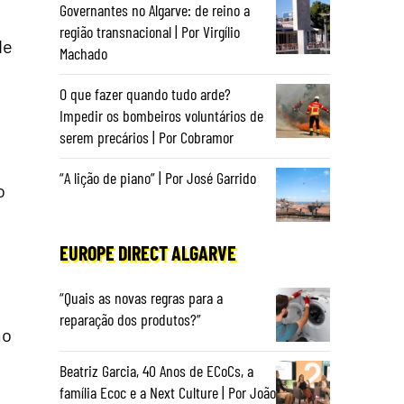
Governantes no Algarve: de reino a
região transnacional | Por Virgílio
de
Machado
O que fazer quando tudo arde?
Impedir os bombeiros voluntários de
serem precários | Por Cobramor
“A lição de piano” | Por José Garrido
o
EUROPE DIRECT ALGARVE
“Quais as novas regras para a
reparação dos produtos?”
mo
Beatriz Garcia, 40 Anos de ECoCs, a
família Ecoc e a Next Culture | Por João