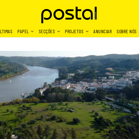
LTIMAS
PAPEL
SECÇÕES
PROJETOS
ANUNCIAR
SOBRE NÓS