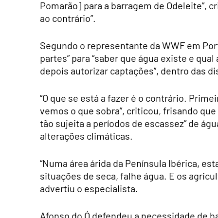
Pomarão] para a barragem de Odeleite”, cri
ao contrário”.
Segundo o representante da WWF em Portu
partes” para “saber que água existe e qual 
depois autorizar captações”, dentro das di
“O que se está a fazer é o contrário. Prim
vemos o que sobra”, criticou, frisando que
tão sujeita a períodos de escassez” de ág
alterações climáticas.
“Numa área árida da Península Ibérica, es
situações de seca, falhe água. E os agricu
advertiu o especialista.
Afonso do Ó defendeu a necessidade de h