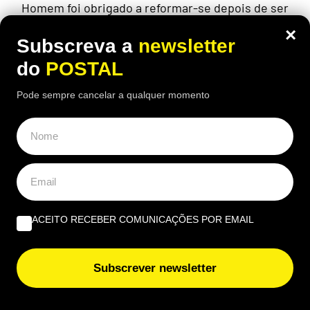
Homem foi obrigado a reformar-se depois de ser
despedido aos 60 com cortes na pensão: chama
×
de “injustiça”
Subscreva a
newsletter
do
POSTAL
Pode sempre cancelar a qualquer momento
ACEITO RECEBER COMUNICAÇÕES POR EMAIL
Subscrever newsletter
ALGARVE
,
GASTRONOMIA