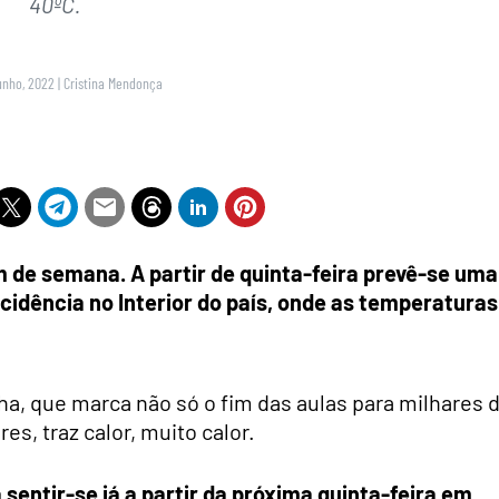
40ºC.
unho, 2022
|
Cristina Mendonça
 de semana. A partir de quinta-feira prevê-se uma
idência no Interior do país, onde as temperaturas
a, que marca não só o fim das aulas para milhares 
s, traz calor, muito calor.
sentir-se já a partir da próxima quinta-feira em