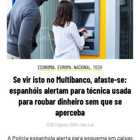
ECONOMIA
,
EUROPA
,
NACIONAL
,
TECH
Se vir isto no Multibanco, afaste-se:
espanhóis alertam para técnica usada
para roubar dinheiro sem que se
aperceba
21:30 7 Agosto, 2026
|
João Luís
A Polícia espanhola alerta para esquema em caixas