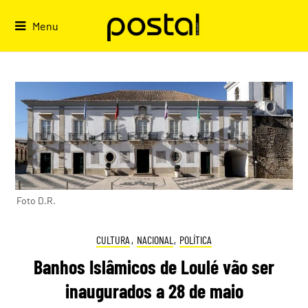
Skip
to
Menu
content
Foto D.R.
CULTURA
,
NACIONAL
,
POLÍTICA
Banhos Islâmicos de Loulé vão ser
inaugurados a 28 de maio