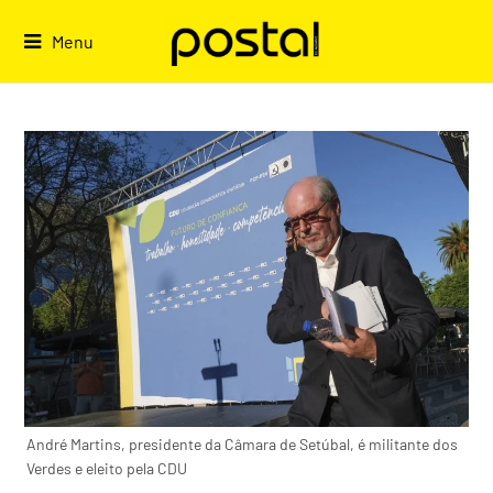
Skip
to
Menu
content
André Martins, presidente da Câmara de Setúbal, é militante dos
Verdes e eleito pela CDU