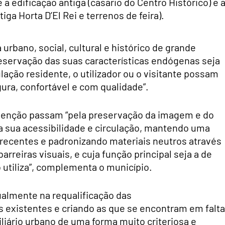
 a edificação antiga (casario do Centro Histórico) e 
ga Horta D’El Rei e terrenos de feira).
urbano, social, cultural e histórico de grande
reservação das suas características endógenas seja
ulação residente, o utilizador ou o visitante possam
ura, confortável e com qualidade”.
ervenção passam “pela preservação da imagem e do
a sua acessibilidade e circulação, mantendo uma
recentes e padronizando materiais neutros através
arreiras visuais, e cuja função principal seja a de
 utiliza”, complementa o município.
igualmente na requalificação das
s existentes e criando as que se encontram em falta
liário urbano de uma forma muito criteriosa e