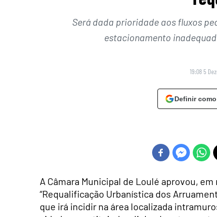
Será dada prioridade aos fluxos ped
estacionamento inadequado,
19:08 5 De
Definir como
A Câmara Municipal de Loulé aprovou, em r
“Requalificação Urbanística dos Arruament
que irá incidir na área localizada intramu