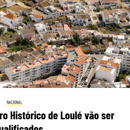
NACIONAL
o Histórico de Loulé vão ser
ualificados