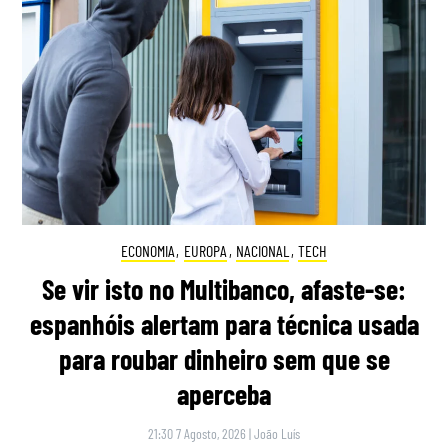
ECONOMIA
,
EUROPA
,
NACIONAL
,
TECH
Se vir isto no Multibanco, afaste-se:
espanhóis alertam para técnica usada
para roubar dinheiro sem que se
aperceba
21:30 7 Agosto, 2026
|
João Luís