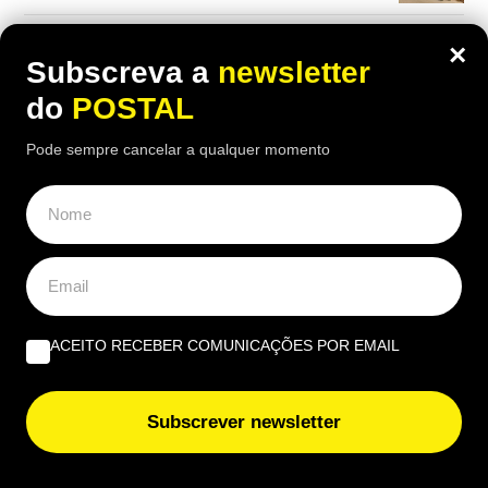
“A lição de piano” | Por José Garrido
×
Subscreva a
newsletter
do
POSTAL
EUROPE DIRECT ALGARVE
Pode sempre cancelar a qualquer momento
“Quais as novas regras para a reparação dos produtos?”
Beatriz Garcia, 40 Anos de ECoCs, a família Ecoc e a
Next Culture | Por João Palmeiro
ACEITO RECEBER COMUNICAÇÕES POR EMAIL
Subscrever newsletter