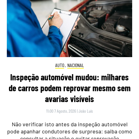
AUTO
,
NACIONAL
Inspeção automóvel mudou: milhares
de carros podem reprovar mesmo sem
avarias visíveis
11:00 7 Agosto, 2026
|
João Luís
Não verificar isto antes da inspeção automóvel
pode apanhar condutores de surpresa: saiba como
consultar a situação e evitar reprovação