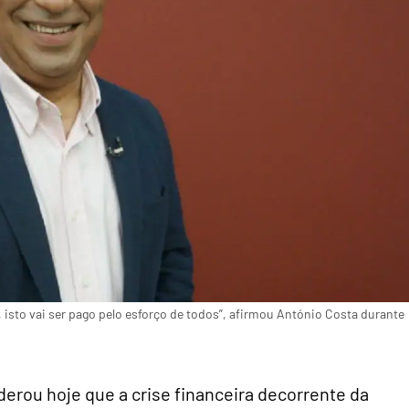
sto vai ser pago pelo esforço de todos”, afirmou António Costa durante
iderou hoje que a crise financeira decorrente da