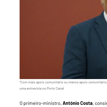
“Com mais apoio comunitário ou menos apoio comunitário, i
uma entrevista no Porto Canal
O primeiro-ministro,
António Costa
, cons