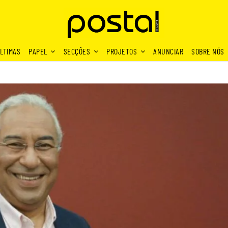
LTIMAS
PAPEL
SECÇÕES
PROJETOS
ANUNCIAR
SOBRE NÓS