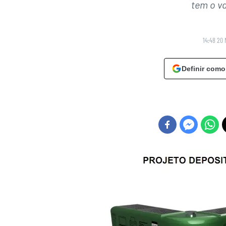
tem o va
14:48 20 
Definir como