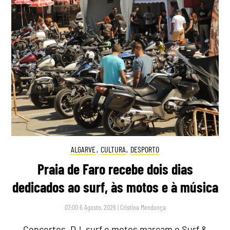
ALGARVE
,
CULTURA
,
DESPORTO
Praia de Faro recebe dois dias
dedicados ao surf, às motos e à música
07:00 6 Agosto, 2026
|
Cristina Mendonça
Concertos, DJ, surf e motos marcam o Surf &