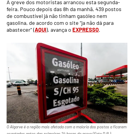
A greve dos motoristas arrancou esta segunda-
feira. Pouco depois das 8h da manhã, 439 postos
de combustível já não tinham gasóleo nem
gasolina, de acordo com o site “ja não dá para
abastecer” (
AQUI
), avança o
EXPRESSO
.
O Algarve é a região mais afetada com a maioria dos postos a ficarem
esgotados antes das primeiras 24 horas de greve (Foto D.R.)