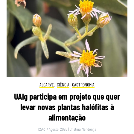
ALGARVE
,
CIÊNCIA
,
GASTRONOMIA
UAlg participa em projeto que quer
levar novas plantas halófitas à
alimentação
12:43 7 Agosto, 2026
|
Cristina Mendonça