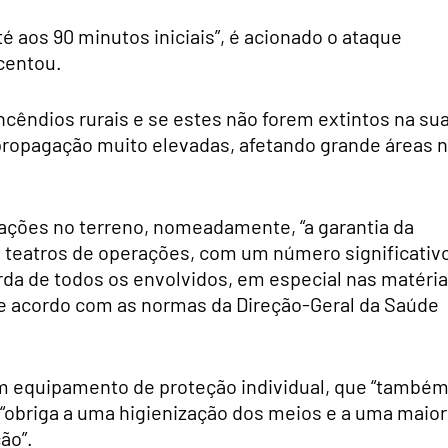
é aos 90 minutos iniciais”, é acionado o ataque
centou.
 incêndios rurais e se estes não forem extintos na su
 propagação muito elevadas, afetando grande áreas 
rações no terreno, nomeadamente, “a garantia da
s teatros de operações, com um número significativ
rda de todos os envolvidos, em especial nas matéri
 de acordo com as normas da Direção-Geral da Saúde
m equipamento de proteção individual, que “també
o “obriga a uma higienização dos meios e a uma maior
ão”.