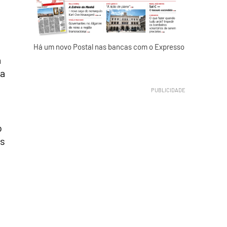
Há um novo Postal nas bancas com o Expresso
a
na
o
as
m