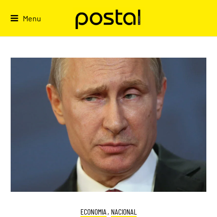
Skip
to
Menu
content
ECONOMIA
,
NACIONAL