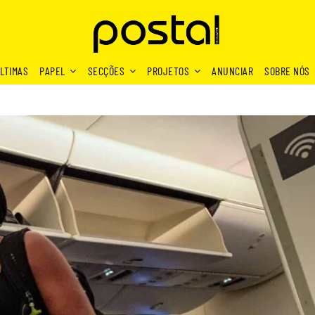
LTIMAS
PAPEL
SECÇÕES
PROJETOS
ANUNCIAR
SOBRE NÓS