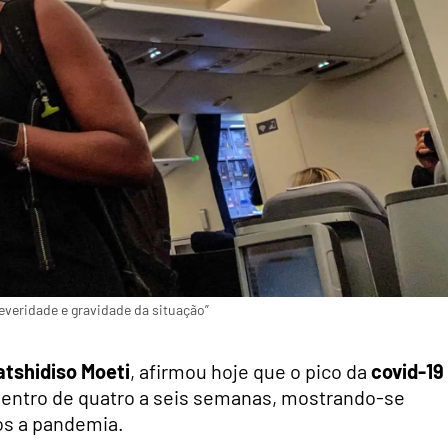
everidade e gravidade da situação”
tshidiso Moeti
, afirmou hoje que o pico da
covid-19
dentro de quatro a seis semanas, mostrando-se
ós a pandemia.