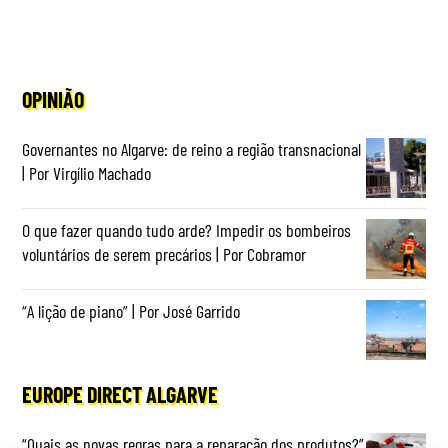
OPINIÃO
Governantes no Algarve: de reino a região transnacional
| Por Virgílio Machado
O que fazer quando tudo arde? Impedir os bombeiros
voluntários de serem precários | Por Cobramor
“A lição de piano” | Por José Garrido
EUROPE DIRECT ALGARVE
“Quais as novas regras para a reparação dos produtos?”