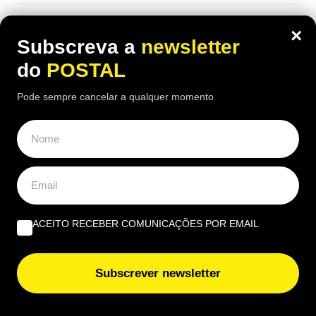
×
Subscreva a
newsletter
do
POSTAL
Pode sempre cancelar a qualquer momento
ACEITO RECEBER COMUNICAÇÕES POR EMAIL
AUTO
Viu um carro estacionado com cartão
Subscrever newsletter
nas rodas? Este é o motivo (e não tem
a ver com animais)