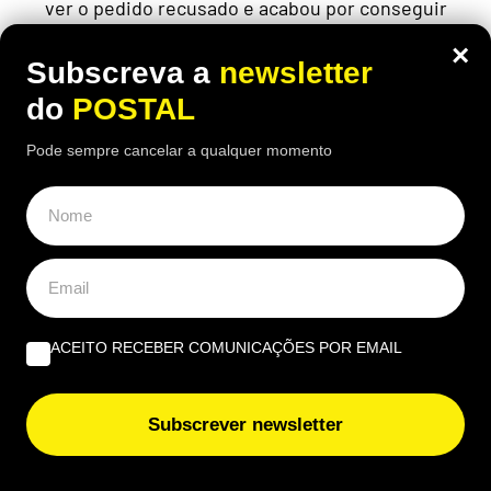
ver o pedido recusado e acabou por conseguir
uma decisão favorável
×
Subscreva a
newsletter
do
POSTAL
Pode sempre cancelar a qualquer momento
ACEITO RECEBER COMUNICAÇÕES POR EMAIL
Subscrever newsletter
ECONOMIA
,
EUROPA
“Fui castigado e não mereço”: