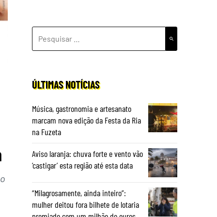
PESQUISAR
POR:
ÚLTIMAS NOTÍCIAS
Música, gastronomia e artesanato
marcam nova edição da Festa da Ria
na Fuzeta
a
Aviso laranja: chuva forte e vento vão
‘castigar’ esta região até esta data
ão
“Milagrosamente, ainda inteiro”:
mulher deitou fora bilhete de lotaria
premiado com um milhão de euros