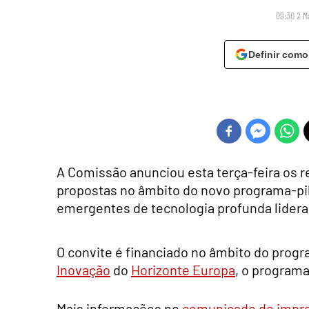
09:30 2 M
Definir como
A Comissão anunciou esta terça-feira os r
propostas no âmbito do novo programa-pi
emergentes de tecnologia profunda lider
O convite é financiado no âmbito do prog
Inovação
do
Horizonte Europa
, o programa
Mais informações no
comunicado de impr