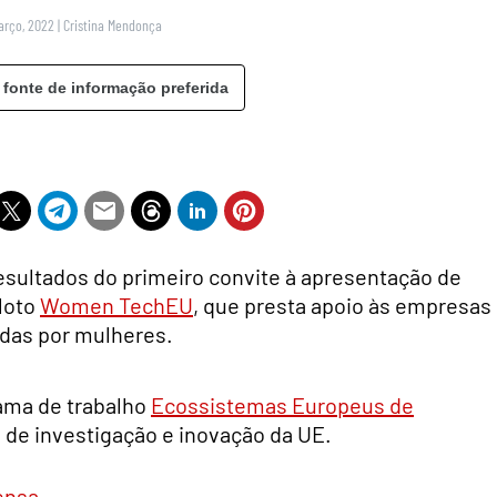
arço, 2022
|
Cristina Mendonça
 fonte de informação preferida
esultados do primeiro convite à apresentação de
loto
Women TechEU
, que presta apoio às empresas
adas por mulheres.
rama de trabalho
Ecossistemas Europeus de
 de investigação e inovação da UE.
ensa
.