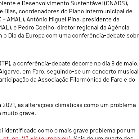
biente e Desenvolvimento Sustentável (CNADS),
ipe Dias, coordenadores do Plano Intermunicipal de
 – AMAL), António Miguel Pina, presidente da
L), e Pedro Coelho, diretor regional da Agência
m o Dia da Europa com uma conferência-debate sob
RTP), a conferência-debate decorre no dia 9 de maio,
R Algarve, em Faro, seguindo-se um concerto musical
 participação da Associação Filarmónica de Faro e do
 2021, as alterações climáticas como um problema
 muito grave.
i identificado como o mais grave problema por um
_pt_en_V3.xls (europa.eu)
. Mais de um quarto dos