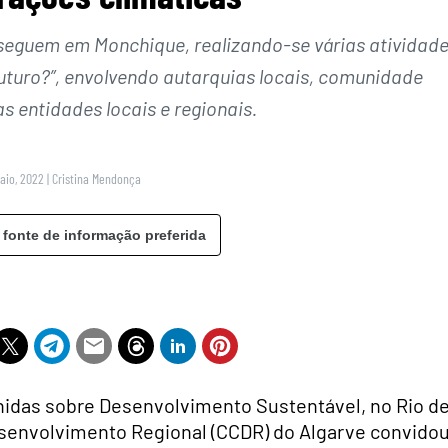
eguem em Monchique, realizando-se várias atividad
uturo?”, envolvendo autarquias locais, comunidade
s entidades locais e regionais.
Maio, 2022
|
Cristina Mendonça
 fonte de informação preferida
nidas sobre Desenvolvimento Sustentável, no Rio d
senvolvimento Regional (CCDR) do Algarve convido