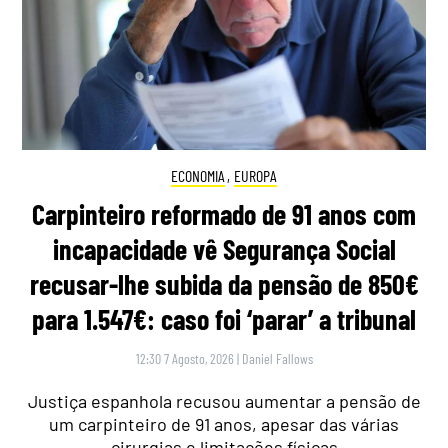
ECONOMIA
,
EUROPA
Carpinteiro reformado de 91 anos com
incapacidade vê Segurança Social
recusar-lhe subida da pensão de 850€
para 1.547€: caso foi ‘parar’ a tribunal
12:30 7 Agosto, 2026
|
Daniel Fallows
Justiça espanhola recusou aumentar a pensão de
um carpinteiro de 91 anos, apesar das várias
cirurgias e limitações físicas