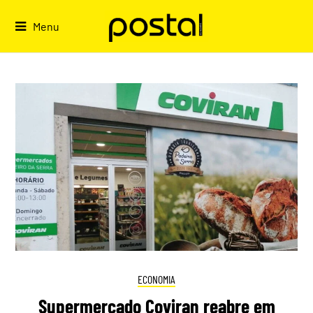
Skip
to
Menu
content
ECONOMIA
Supermercado Coviran reabre em