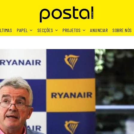
LTIMAS
PAPEL
SECÇÕES
PROJETOS
ANUNCIAR
SOBRE NÓS