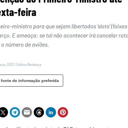
xta-feira
ro-ministro para que sejam libertados ‘slots’ (faixas
rço. E ameaça: se tal não acontecer irá cancelar rot
r o número de aviões.
arço, 2022
|
Cristina Mendonça
 fonte de informação preferida