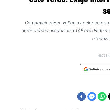
se
Companhia aérea voltou a apelar ao primei
horárias) não usados pela TAP até 04 de ma
e reduzi
09:32 1 M
Definir como