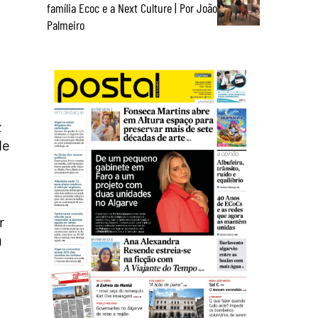
família Ecoc e a Next Culture | Por João
Palmeiro
z
de
r
u