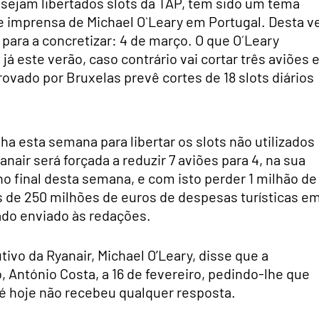
 sejam libertados slots da TAP, tem sido um tema
e imprensa de Michael O`Leary em Portugal. Desta v
ara a concretizar: 4 de março. O que O´Leary
 já este verão, caso contrário vai cortar três aviões 
ovado por Bruxelas prevê cortes de 18 slots diários
a esta semana para libertar os slots não utilizados
nair será forçada a reduzir 7 aviões para 4, na sua
no final desta semana, e com isto perder 1 milhão de
s de 250 milhões de euros de despesas turísticas e
do enviado às redações.
ivo da Ryanair, Michael O’Leary, disse que a
 António Costa, a 16 de fevereiro, pedindo-lhe que
até hoje não recebeu qualquer resposta.