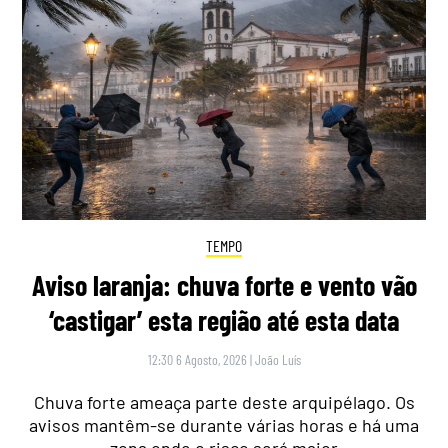
TEMPO
Aviso laranja: chuva forte e vento vão
‘castigar’ esta região até esta data
12:30 6 Agosto, 2026
|
João Luís
Chuva forte ameaça parte deste arquipélago. Os
avisos mantêm-se durante várias horas e há uma
zona onde o risco será maior