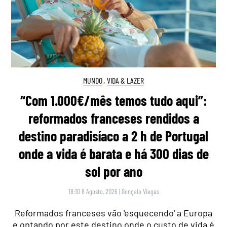
MUNDO
,
VIDA & LAZER
“Com 1.000€/mês temos tudo aqui”:
reformados franceses rendidos a
destino paradisíaco a 2 h de Portugal
onde a vida é barata e há 300 dias de
sol por ano
18:10 8 Agosto, 2026
|
Gonçalo Viegas
Reformados franceses vão 'esquecendo' a Europa
e optando por este destino onde o custo de vida é