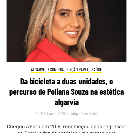
ALGARVE
,
ECONOMIA
,
EDIÇÃO PAPEL
,
SAÚDE
Da bicicleta a duas unidades, o
percurso de Poliana Souza na estética
algarvia
11:00 9 Agosto, 2026
|
Henrique Dias Freire
Chegou a Faro em 2019, recomeçou após regressar
ao Brasil e fez da estética uma marca com