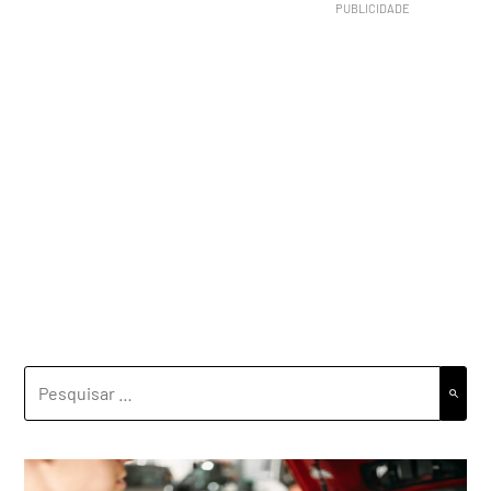
PESQUISAR
POR: