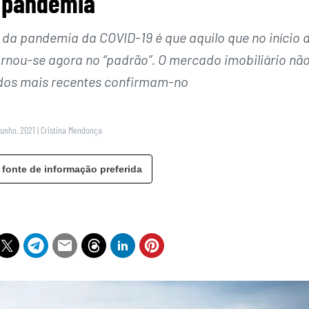
 pandemia
 da pandemia da COVID-19 é que aquilo que no início 
ornou-se agora no “padrão”. O mercado imobiliário nã
dados mais recentes confirmam-no
Junho, 2021
|
Cristina Mendonça
 fonte de informação preferida