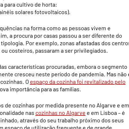
a para cultivo de horta;
néis solares fotovoltaicos).
quências na forma como as pessoas vivem e
m, a procura por casas passou a ser diferente do
e tipologia. Por exemplo, zonas afastadas dos centro
ou costeiros, passaram a ser privilegiados.
das características procuradas, embora o segmento
mente cresceu neste período de pandemia. Mas não 
 cozinhas. O
espaço da cozinha foi revitalizado pelo
ova importância para as famílias.
os de cozinhas por medida presente no Algarve e e
ionalidade nas
cozinhas no Algarve
e em Lisboa – é
nhado, através do seu trabalho próximo dos seus
m espaço de utilização frequente e de grande