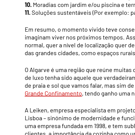
10.
Moradias com jardim e/ou piscina e terr
11.
Soluções sustentáveis (Por exemplo: pai
Em resumo, o momento vivido teve conse
imaginam viver nos próximos tempos. Assi
normal, quer a nível de localização quer d
das grandes cidades, como espaços rurais 
O Algarve é uma região que reúne muitas 
de luxo tenha sido aquele que verdadeira
de praia e sol que vamos falar, mas sim de
Grande Confinamento
, tendo ganho uma n
A Leiken, empresa especialista em projet
Lisboa – sinónimo de modernidade e func
uma empresa fundada em 1998, e tem subli
clientes, a importância da cozinha como u