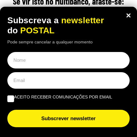
Se vir isto no Multibanco, afaste-se:
espanhóis alertam para técnica usada
×
Subscreva a
newsletter
para roubar dinheiro sem que se
do
POSTAL
aperceba
Pode sempre cancelar a qualquer momento
21:30 7 Agosto, 2026
|
João Luís
A Polícia espanhola alerta para esquema em caixas
Multibanco que podem reter dinheiro sem que
desconfie. Saiba como reconhecer os sinais
ACEITO RECEBER COMUNICAÇÕES POR EMAIL
Subscrever newsletter