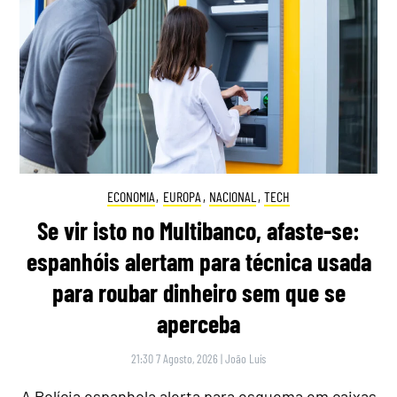
ECONOMIA
,
EUROPA
,
NACIONAL
,
TECH
Se vir isto no Multibanco, afaste-se:
espanhóis alertam para técnica usada
para roubar dinheiro sem que se
aperceba
21:30 7 Agosto, 2026
|
João Luís
A Polícia espanhola alerta para esquema em caixas