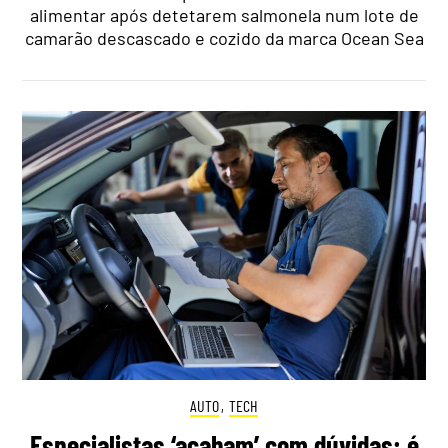
alimentar após detetarem salmonela num lote de
camarão descascado e cozido da marca Ocean Sea
AUTO
,
TECH
Especialistas ‘acabam’ com dúvidas: é