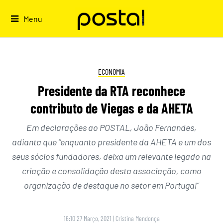
Skip
to
Menu
content
ECONOMIA
Presidente da RTA reconhece
contributo de Viegas e da AHETA
Em declarações ao POSTAL, João Fernandes,
adianta que “enquanto presidente da AHETA e um dos
seus sócios fundadores, deixa um relevante legado na
criação e consolidação desta associação, como
organização de destaque no setor em Portugal”
16:10 27 Março, 2021
|
Cristina Mendonça