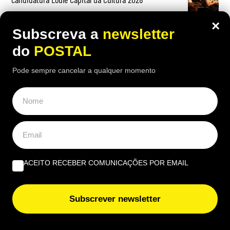
×
Subscreva a
newsletter
do
POSTAL
OPINIÃO
Pode sempre cancelar a qualquer momento
O que fazer quando tudo arde? Impedir os bombeiros
voluntários de serem precários | Por Cobramor
“A lição de piano” | Por José Garrido
ACEITO RECEBER COMUNICAÇÕES POR EMAIL
Tripla preocupação | Por Luís Ganhão
Subscrever newsletter
EUROPE DIRECT ALGARVE