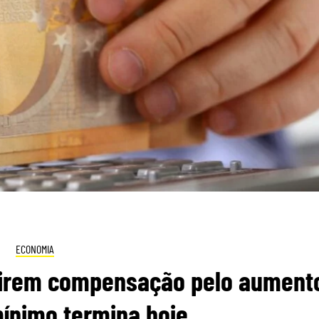
ECONOMIA
direm compensação pelo aument
mínimo termina hoje